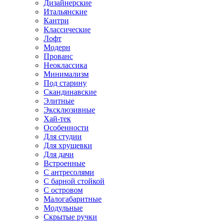
Дизайнерские
Итальянские
Кантри
Классические
Лофт
Модерн
Прованс
Неоклассика
Минимализм
Под старину
Скандинавские
Элитные
Эксклюзивные
Хай-тек
Особенности
Для студии
Для хрущевки
Для дачи
Встроенные
С антресолями
С барной стойкой
С островом
Малогабаритные
Модульные
Скрытые ручки