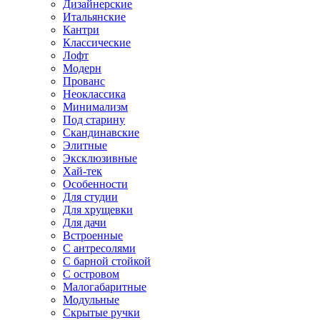
Дизайнерские
Итальянские
Кантри
Классические
Лофт
Модерн
Прованс
Неоклассика
Минимализм
Под старину
Скандинавские
Элитные
Эксклюзивные
Хай-тек
Особенности
Для студии
Для хрущевки
Для дачи
Встроенные
С антресолями
С барной стойкой
С островом
Малогабаритные
Модульные
Скрытые ручки