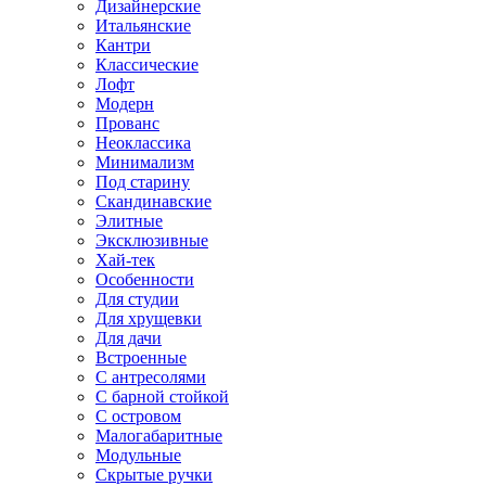
Дизайнерские
Итальянские
Кантри
Классические
Лофт
Модерн
Прованс
Неоклассика
Минимализм
Под старину
Скандинавские
Элитные
Эксклюзивные
Хай-тек
Особенности
Для студии
Для хрущевки
Для дачи
Встроенные
С антресолями
С барной стойкой
С островом
Малогабаритные
Модульные
Скрытые ручки