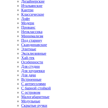
Дизайнерские
Итальянские
Кантри
Классические
Лофт
Модерн
Прованс
Неоклассика
Минимализм
Под старину
Скандинавские
Элитные
Эксклюзивные
Хай-тек
Особенности
Для студии
Для хрущевки
Для дачи
Встроенные
С антресолями
С барной стойкой
С островом
Малогабаритные
Модульные
Скрытые ручки