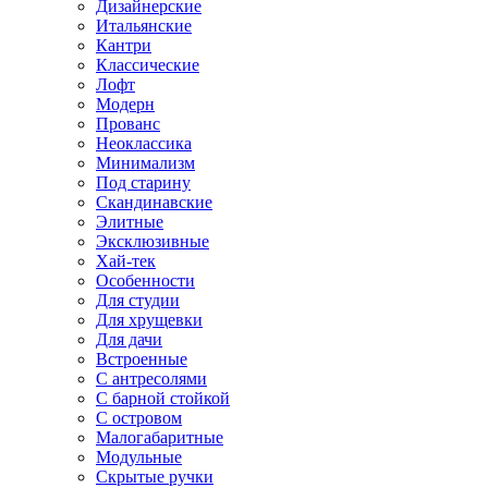
Дизайнерские
Итальянские
Кантри
Классические
Лофт
Модерн
Прованс
Неоклассика
Минимализм
Под старину
Скандинавские
Элитные
Эксклюзивные
Хай-тек
Особенности
Для студии
Для хрущевки
Для дачи
Встроенные
С антресолями
С барной стойкой
С островом
Малогабаритные
Модульные
Скрытые ручки