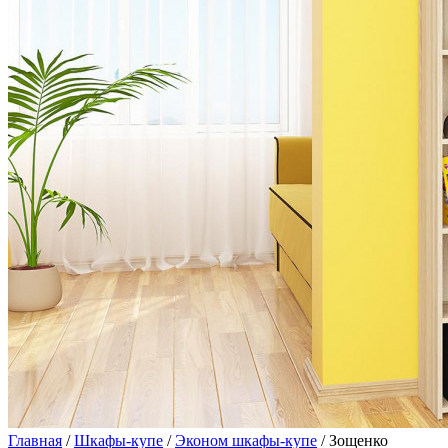
Главная
/
Шкафы-купе
/
Эконом шкафы-купе
/ Зощенко