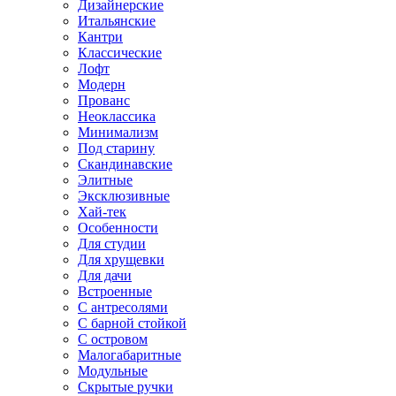
Дизайнерские
Итальянские
Кантри
Классические
Лофт
Модерн
Прованс
Неоклассика
Минимализм
Под старину
Скандинавские
Элитные
Эксклюзивные
Хай-тек
Особенности
Для студии
Для хрущевки
Для дачи
Встроенные
С антресолями
С барной стойкой
С островом
Малогабаритные
Модульные
Скрытые ручки