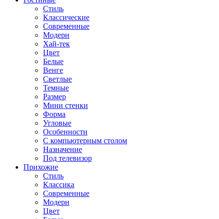
Стиль
Классические
Современные
Модерн
Хай-тек
Цвет
Белые
Венге
Светлые
Темные
Размер
Мини стенки
Форма
Угловые
Особенности
С компьютерным столом
Назначение
Под телевизор
Прихожие
Стиль
Классика
Современные
Модерн
Цвет