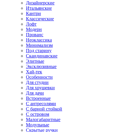
Дизайнерские
Итальянские
Кантри
Классические
Лофт
Модерн
Прованс
Неоклассика
Минимализм
Под старину
Скандинавские
Элитные
Эксклюзивные
Хай-тек
Особенности
Для студии
Для хрущевки
Для дачи
Встроенные
С антресолями
С барной стойкой
С островом
Малогабаритные
Модульные
Скрытые ручки