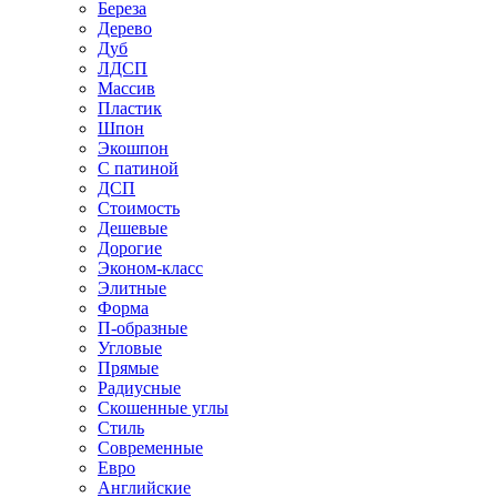
Береза
Дерево
Дуб
ЛДСП
Массив
Пластик
Шпон
Экошпон
С патиной
ДСП
Стоимость
Дешевые
Дорогие
Эконом-класс
Элитные
Форма
П-образные
Угловые
Прямые
Радиусные
Скошенные углы
Стиль
Современные
Евро
Английские