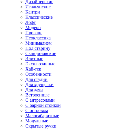
Дизайнерские
Итальянские
Кантри
Классические
Лофт
Модерн
Прованс
Неоклассика
Минимализм
Под старину
Скандинавские
Элитные
Эксклюзивные
Хай-тек
Особенности
Для студии
Для хрущевки
Для дачи
Встроенные
С антресолями
С барной стойкой
С островом
Малогабаритные
Модульные
Скрытые ручки