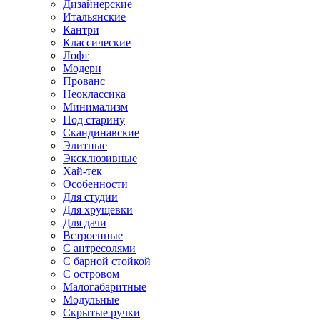
Дизайнерские
Итальянские
Кантри
Классические
Лофт
Модерн
Прованс
Неоклассика
Минимализм
Под старину
Скандинавские
Элитные
Эксклюзивные
Хай-тек
Особенности
Для студии
Для хрущевки
Для дачи
Встроенные
С антресолями
С барной стойкой
С островом
Малогабаритные
Модульные
Скрытые ручки