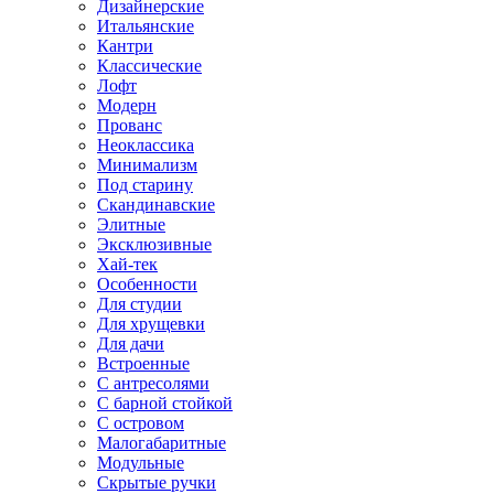
Дизайнерские
Итальянские
Кантри
Классические
Лофт
Модерн
Прованс
Неоклассика
Минимализм
Под старину
Скандинавские
Элитные
Эксклюзивные
Хай-тек
Особенности
Для студии
Для хрущевки
Для дачи
Встроенные
С антресолями
С барной стойкой
С островом
Малогабаритные
Модульные
Скрытые ручки