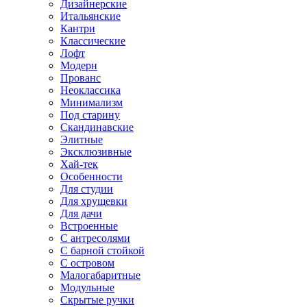
Дизайнерские
Итальянские
Кантри
Классические
Лофт
Модерн
Прованс
Неоклассика
Минимализм
Под старину
Скандинавские
Элитные
Эксклюзивные
Хай-тек
Особенности
Для студии
Для хрущевки
Для дачи
Встроенные
С антресолями
С барной стойкой
С островом
Малогабаритные
Модульные
Скрытые ручки