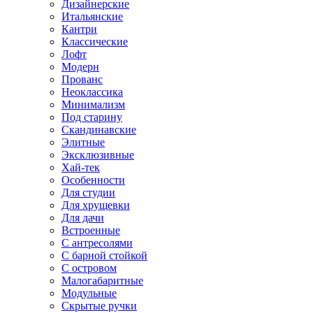
Дизайнерские
Итальянские
Кантри
Классические
Лофт
Модерн
Прованс
Неоклассика
Минимализм
Под старину
Скандинавские
Элитные
Эксклюзивные
Хай-тек
Особенности
Для студии
Для хрущевки
Для дачи
Встроенные
С антресолями
С барной стойкой
С островом
Малогабаритные
Модульные
Скрытые ручки