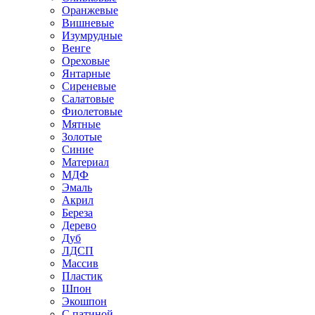
Оранжевые
Вишневые
Изумрудные
Венге
Ореховые
Янтарные
Сиреневые
Салатовые
Фиолетовые
Мятные
Золотые
Синие
Материал
МДФ
Эмаль
Акрил
Береза
Дерево
Дуб
ЛДСП
Массив
Пластик
Шпон
Экошпон
С патиной