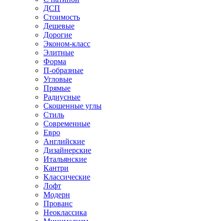
ДСП
Стоимость
Дешевые
Дорогие
Эконом-класс
Элитные
Форма
П-образные
Угловые
Прямые
Радиусные
Скошенные углы
Стиль
Современные
Евро
Английские
Дизайнерские
Итальянские
Кантри
Классические
Лофт
Модерн
Прованс
Неоклассика