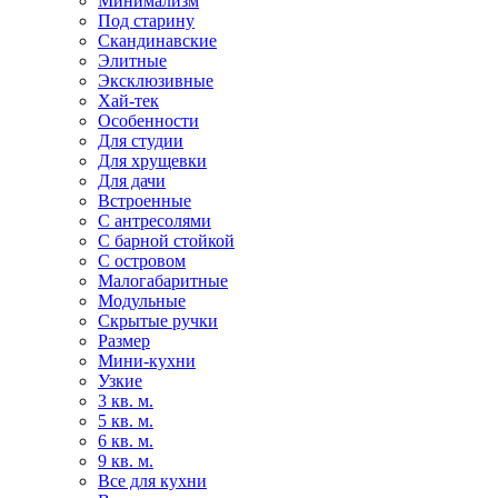
Минимализм
Под старину
Скандинавские
Элитные
Эксклюзивные
Хай-тек
Особенности
Для студии
Для хрущевки
Для дачи
Встроенные
С антресолями
С барной стойкой
С островом
Малогабаритные
Модульные
Скрытые ручки
Размер
Мини-кухни
Узкие
3 кв. м.
5 кв. м.
6 кв. м.
9 кв. м.
Все для кухни