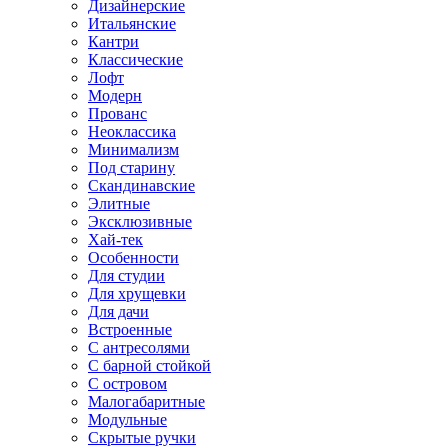
Дизайнерские
Итальянские
Кантри
Классические
Лофт
Модерн
Прованс
Неоклассика
Минимализм
Под старину
Скандинавские
Элитные
Эксклюзивные
Хай-тек
Особенности
Для студии
Для хрущевки
Для дачи
Встроенные
С антресолями
С барной стойкой
С островом
Малогабаритные
Модульные
Скрытые ручки