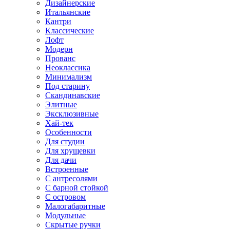
Дизайнерские
Итальянские
Кантри
Классические
Лофт
Модерн
Прованс
Неоклассика
Минимализм
Под старину
Скандинавские
Элитные
Эксклюзивные
Хай-тек
Особенности
Для студии
Для хрущевки
Для дачи
Встроенные
С антресолями
С барной стойкой
С островом
Малогабаритные
Модульные
Скрытые ручки