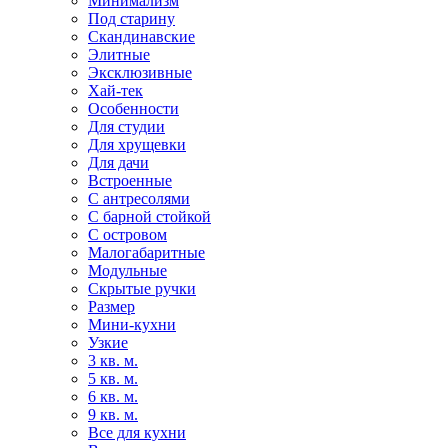
Минимализм
Под старину
Скандинавские
Элитные
Эксклюзивные
Хай-тек
Особенности
Для студии
Для хрущевки
Для дачи
Встроенные
С антресолями
С барной стойкой
С островом
Малогабаритные
Модульные
Скрытые ручки
Размер
Мини-кухни
Узкие
3 кв. м.
5 кв. м.
6 кв. м.
9 кв. м.
Все для кухни