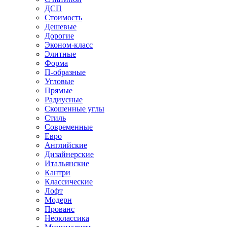
ДСП
Стоимость
Дешевые
Дорогие
Эконом-класс
Элитные
Форма
П-образные
Угловые
Прямые
Радиусные
Скошенные углы
Стиль
Современные
Евро
Английские
Дизайнерские
Итальянские
Кантри
Классические
Лофт
Модерн
Прованс
Неоклассика