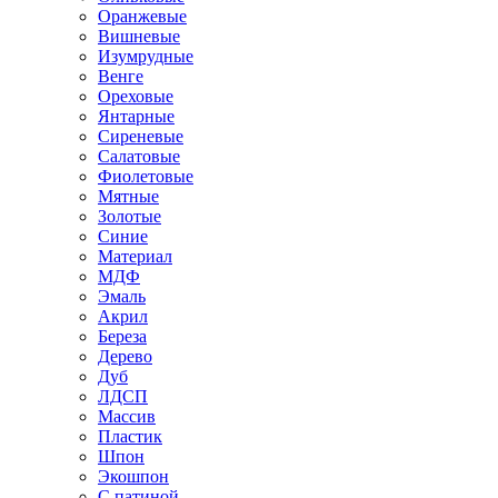
Оранжевые
Вишневые
Изумрудные
Венге
Ореховые
Янтарные
Сиреневые
Салатовые
Фиолетовые
Мятные
Золотые
Синие
Материал
МДФ
Эмаль
Акрил
Береза
Дерево
Дуб
ЛДСП
Массив
Пластик
Шпон
Экошпон
С патиной