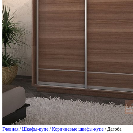
Главная
/
Шкафы-купе
/
Коричневые шкафы-купе
/ Дагоба