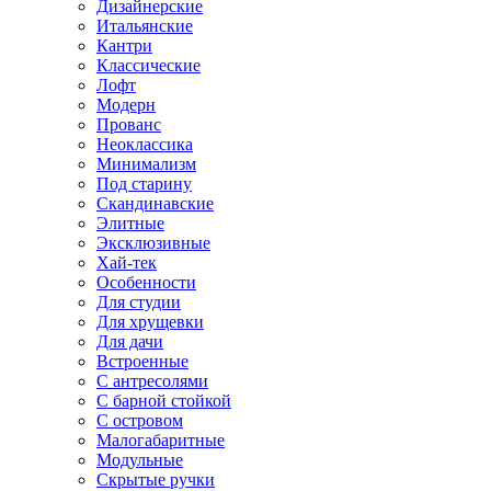
Дизайнерские
Итальянские
Кантри
Классические
Лофт
Модерн
Прованс
Неоклассика
Минимализм
Под старину
Скандинавские
Элитные
Эксклюзивные
Хай-тек
Особенности
Для студии
Для хрущевки
Для дачи
Встроенные
С антресолями
С барной стойкой
С островом
Малогабаритные
Модульные
Скрытые ручки