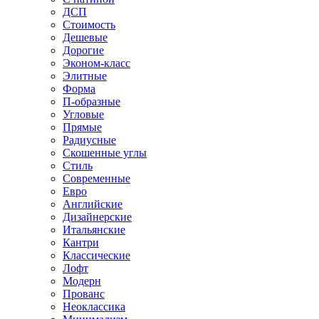
ДСП
Стоимость
Дешевые
Дорогие
Эконом-класс
Элитные
Форма
П-образные
Угловые
Прямые
Радиусные
Скошенные углы
Стиль
Современные
Евро
Английские
Дизайнерские
Итальянские
Кантри
Классические
Лофт
Модерн
Прованс
Неоклассика