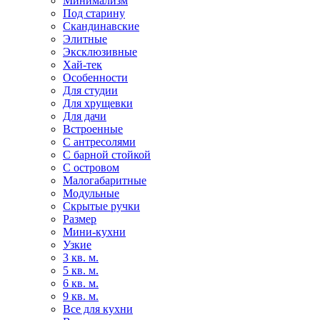
Минимализм
Под старину
Скандинавские
Элитные
Эксклюзивные
Хай-тек
Особенности
Для студии
Для хрущевки
Для дачи
Встроенные
С антресолями
С барной стойкой
С островом
Малогабаритные
Модульные
Скрытые ручки
Размер
Мини-кухни
Узкие
3 кв. м.
5 кв. м.
6 кв. м.
9 кв. м.
Все для кухни