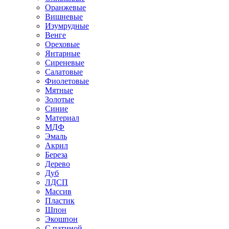
Оранжевые
Вишневые
Изумрудные
Венге
Ореховые
Янтарные
Сиреневые
Салатовые
Фиолетовые
Мятные
Золотые
Синие
Материал
МДФ
Эмаль
Акрил
Береза
Дерево
Дуб
ЛДСП
Массив
Пластик
Шпон
Экошпон
С патиной