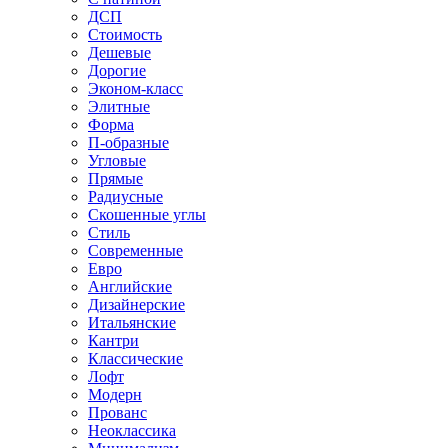
ДСП
Стоимость
Дешевые
Дорогие
Эконом-класс
Элитные
Форма
П-образные
Угловые
Прямые
Радиусные
Скошенные углы
Стиль
Современные
Евро
Английские
Дизайнерские
Итальянские
Кантри
Классические
Лофт
Модерн
Прованс
Неоклассика