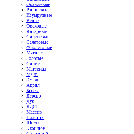
Оранжевые
Вишневые
Изумрудные
Венге
Ореховые
Янтарные
Сиреневые
Салатовые
Фиолетовые
Мятные
Золотые
Синие
Материал
МДФ
Эмаль
Акрил
Береза
Дерево
Дуб
ЛДСП
Массив
Пластик
Шпон
Экошпон
С патиной