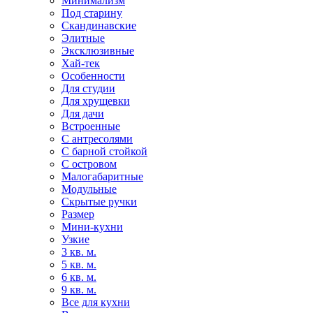
Минимализм
Под старину
Скандинавские
Элитные
Эксклюзивные
Хай-тек
Особенности
Для студии
Для хрущевки
Для дачи
Встроенные
С антресолями
С барной стойкой
С островом
Малогабаритные
Модульные
Скрытые ручки
Размер
Мини-кухни
Узкие
3 кв. м.
5 кв. м.
6 кв. м.
9 кв. м.
Все для кухни