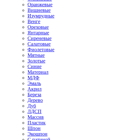
Оранжевые
Вишневые
Изумрудные
Венге
Ореховые
Янтарные
Сиреневые
Салатовые
Фиолетовые
Мятные
Золотые
Синие
Материал
МДФ
Эмаль
Акрил
Береза
Дерево
Дуб
ЛДСП
Массив
Пластик
Шпон
Экошпон
С патиной