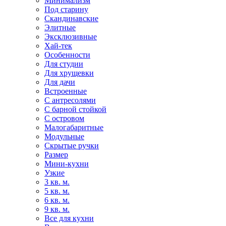
Минимализм
Под старину
Скандинавские
Элитные
Эксклюзивные
Хай-тек
Особенности
Для студии
Для хрущевки
Для дачи
Встроенные
С антресолями
С барной стойкой
С островом
Малогабаритные
Модульные
Скрытые ручки
Размер
Мини-кухни
Узкие
3 кв. м.
5 кв. м.
6 кв. м.
9 кв. м.
Все для кухни