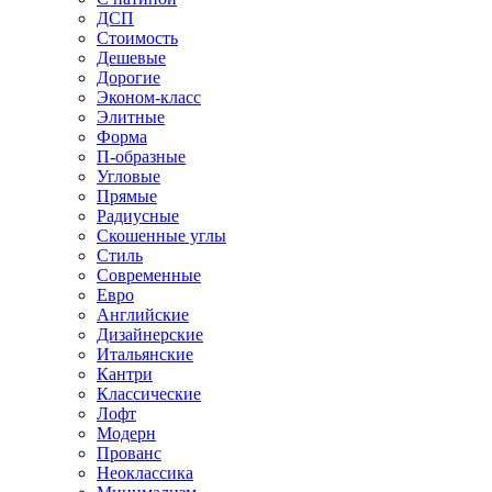
ДСП
Стоимость
Дешевые
Дорогие
Эконом-класс
Элитные
Форма
П-образные
Угловые
Прямые
Радиусные
Скошенные углы
Стиль
Современные
Евро
Английские
Дизайнерские
Итальянские
Кантри
Классические
Лофт
Модерн
Прованс
Неоклассика