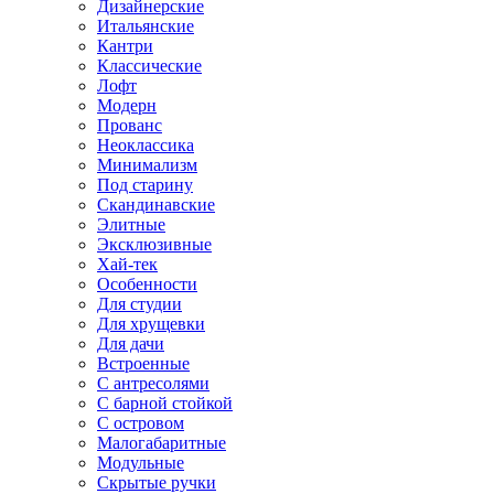
Дизайнерские
Итальянские
Кантри
Классические
Лофт
Модерн
Прованс
Неоклассика
Минимализм
Под старину
Скандинавские
Элитные
Эксклюзивные
Хай-тек
Особенности
Для студии
Для хрущевки
Для дачи
Встроенные
С антресолями
С барной стойкой
С островом
Малогабаритные
Модульные
Скрытые ручки