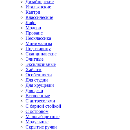
Дизайнерские
Итальянские
Кантри
Классические
Лофт
Модерн
Прованс
Неоклассика
Минимализм
Под старину
Скандинавские
Элитные
Эксклюзивные
Хай-тек
Особенности
Для студии
Для хрущевки
Для дачи
Встроенные
С антресолями
С барной стойкой
С островом
Малогабаритные
Модульные
Скрытые ручки