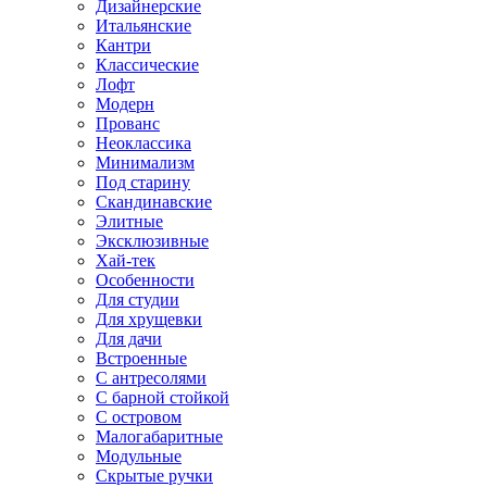
Дизайнерские
Итальянские
Кантри
Классические
Лофт
Модерн
Прованс
Неоклассика
Минимализм
Под старину
Скандинавские
Элитные
Эксклюзивные
Хай-тек
Особенности
Для студии
Для хрущевки
Для дачи
Встроенные
С антресолями
С барной стойкой
С островом
Малогабаритные
Модульные
Скрытые ручки