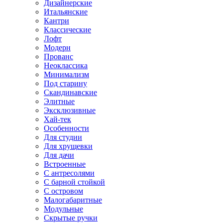
Дизайнерские
Итальянские
Кантри
Классические
Лофт
Модерн
Прованс
Неоклассика
Минимализм
Под старину
Скандинавские
Элитные
Эксклюзивные
Хай-тек
Особенности
Для студии
Для хрущевки
Для дачи
Встроенные
С антресолями
С барной стойкой
С островом
Малогабаритные
Модульные
Скрытые ручки