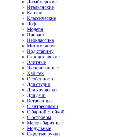
Дизайнерские
Итальянские
Кантри
Классические
Лофт
Модерн
Прованс
Неоклассика
Минимализм
Под старину
Скандинавские
Элитные
Эксклюзивные
Хай-тек
Особенности
Для студии
Для хрущевки
Для дачи
Встроенные
С антресолями
С барной стойкой
С островом
Малогабаритные
Модульные
Скрытые ручки