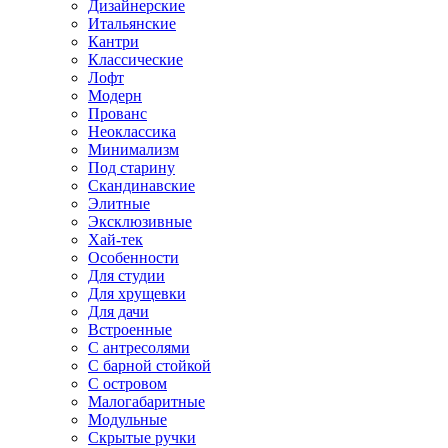
Дизайнерские
Итальянские
Кантри
Классические
Лофт
Модерн
Прованс
Неоклассика
Минимализм
Под старину
Скандинавские
Элитные
Эксклюзивные
Хай-тек
Особенности
Для студии
Для хрущевки
Для дачи
Встроенные
С антресолями
С барной стойкой
С островом
Малогабаритные
Модульные
Скрытые ручки