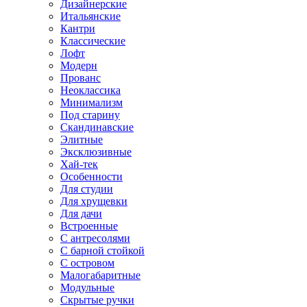
Дизайнерские
Итальянские
Кантри
Классические
Лофт
Модерн
Прованс
Неоклассика
Минимализм
Под старину
Скандинавские
Элитные
Эксклюзивные
Хай-тек
Особенности
Для студии
Для хрущевки
Для дачи
Встроенные
С антресолями
С барной стойкой
С островом
Малогабаритные
Модульные
Скрытые ручки