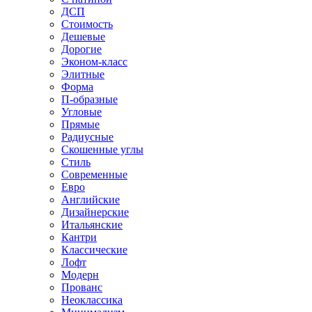
ДСП
Стоимость
Дешевые
Дорогие
Эконом-класс
Элитные
Форма
П-образные
Угловые
Прямые
Радиусные
Скошенные углы
Стиль
Современные
Евро
Английские
Дизайнерские
Итальянские
Кантри
Классические
Лофт
Модерн
Прованс
Неоклассика