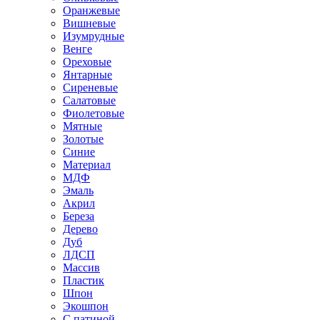
Оранжевые
Вишневые
Изумрудные
Венге
Ореховые
Янтарные
Сиреневые
Салатовые
Фиолетовые
Мятные
Золотые
Синие
Материал
МДФ
Эмаль
Акрил
Береза
Дерево
Дуб
ЛДСП
Массив
Пластик
Шпон
Экошпон
С патиной