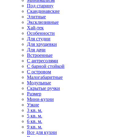
Минимализм
Под старину
Скандинавские
Элитные
Эксклюзивные
Хай-тек
Особенности
Для студии
Для хрущевки
Для дачи
Встроенные
С антресолями
С барной стойкой
С островом
Малогабаритные
Модульные
Скрытые ручки
Размер
Мини-кухни
Узкие
3 кв. м.
5 кв. м.
6 кв. м.
9 кв. м.
Все для кухни