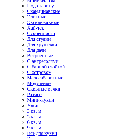
Минимализм
Под старину
Скандинавские
Элитные
Эксклюзивные
Хай-тек
Особенности
Для студии
Для хрущевки
Для дачи
Встроенные
С антресолями
С барной стойкой
С островом
Малогабаритные
Модульные
Скрытые ручки
Размер
Мини-кухни
Узкие
3 кв. м.
5 кв. м.
6 кв. м.
9 кв. м.
Все для кухни