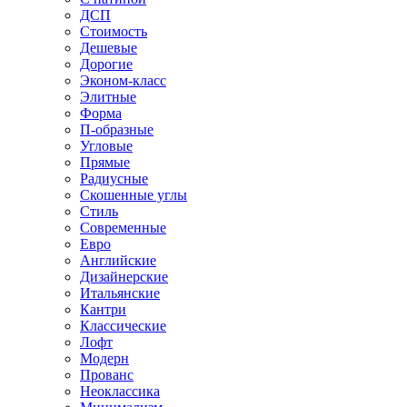
ДСП
Стоимость
Дешевые
Дорогие
Эконом-класс
Элитные
Форма
П-образные
Угловые
Прямые
Радиусные
Скошенные углы
Стиль
Современные
Евро
Английские
Дизайнерские
Итальянские
Кантри
Классические
Лофт
Модерн
Прованс
Неоклассика