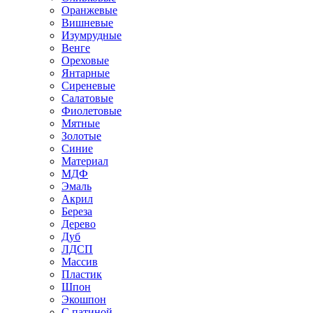
Оранжевые
Вишневые
Изумрудные
Венге
Ореховые
Янтарные
Сиреневые
Салатовые
Фиолетовые
Мятные
Золотые
Синие
Материал
МДФ
Эмаль
Акрил
Береза
Дерево
Дуб
ЛДСП
Массив
Пластик
Шпон
Экошпон
С патиной