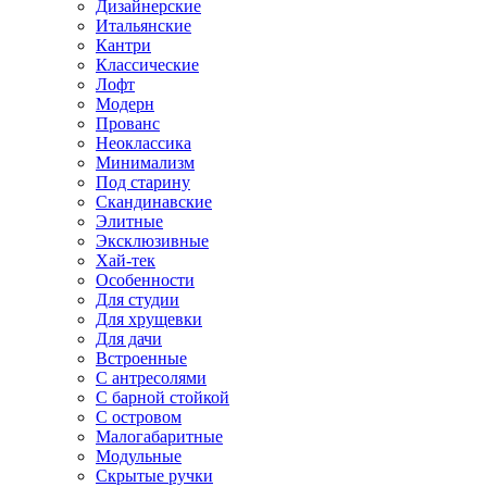
Дизайнерские
Итальянские
Кантри
Классические
Лофт
Модерн
Прованс
Неоклассика
Минимализм
Под старину
Скандинавские
Элитные
Эксклюзивные
Хай-тек
Особенности
Для студии
Для хрущевки
Для дачи
Встроенные
С антресолями
С барной стойкой
С островом
Малогабаритные
Модульные
Скрытые ручки