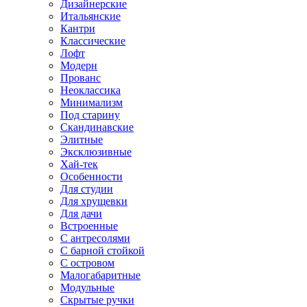
Дизайнерские
Итальянские
Кантри
Классические
Лофт
Модерн
Прованс
Неоклассика
Минимализм
Под старину
Скандинавские
Элитные
Эксклюзивные
Хай-тек
Особенности
Для студии
Для хрущевки
Для дачи
Встроенные
С антресолями
С барной стойкой
С островом
Малогабаритные
Модульные
Скрытые ручки