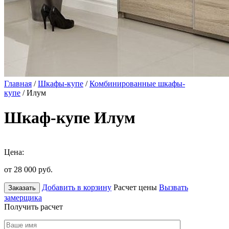
Главная
/
Шкафы-купе
/
Комбинированные шкафы-
купе
/ Илум
Шкаф-купе Илум
Цена:
от 28 000
руб.
Добавить в корзину
Расчет цены
Вызвать
Заказать
замерщика
Получить расчет