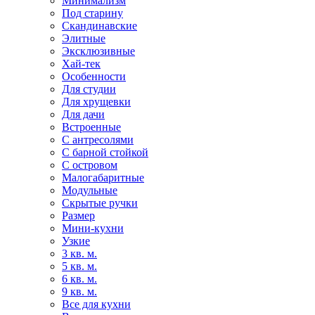
Минимализм
Под старину
Скандинавские
Элитные
Эксклюзивные
Хай-тек
Особенности
Для студии
Для хрущевки
Для дачи
Встроенные
С антресолями
С барной стойкой
С островом
Малогабаритные
Модульные
Скрытые ручки
Размер
Мини-кухни
Узкие
3 кв. м.
5 кв. м.
6 кв. м.
9 кв. м.
Все для кухни