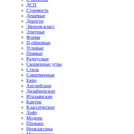
ДСП
Стоимость
Дешевые
Дорогие
Эконом-класс
Элитные
Форма
П-образные
Угловые
Прямые
Радиусные
Скошенные углы
Стиль
Современные
Евро
Английские
Дизайнерские
Итальянские
Кантри
Классические
Лофт
Модерн
Прованс
Неоклассика