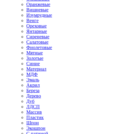
Оранжевые
Вишневые
Изумрудные
Венге
Ореховые
Янтарные
Сиреневые
Салатовые
Фиолетовые
Мятные
Золотые
Синие
Материал
МДФ
Эмаль
Акрил
Береза
Дерево
Дуб
ЛДСП
Массив
Пластик
Шпон
Экошпон
С патиной