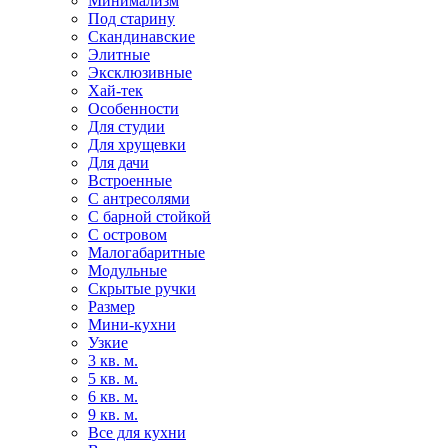
Минимализм
Под старину
Скандинавские
Элитные
Эксклюзивные
Хай-тек
Особенности
Для студии
Для хрущевки
Для дачи
Встроенные
С антресолями
С барной стойкой
С островом
Малогабаритные
Модульные
Скрытые ручки
Размер
Мини-кухни
Узкие
3 кв. м.
5 кв. м.
6 кв. м.
9 кв. м.
Все для кухни