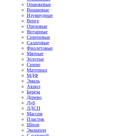
Оранжевые
Вишневые
Изумрудные
Венге
Ореховые
Янтарные
Сиреневые
Салатовые
Фиолетовые
Мятные
Золотые
Синие
Материал
МДФ
Эмаль
Акрил
Береза
Дерево
Дуб
ЛДСП
Массив
Пластик
Шпон
Экошпон
С патиной