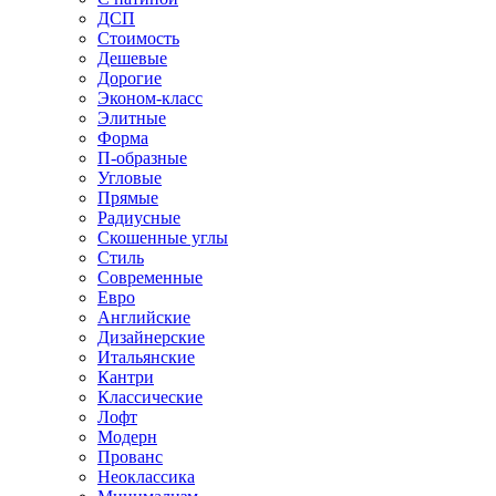
ДСП
Стоимость
Дешевые
Дорогие
Эконом-класс
Элитные
Форма
П-образные
Угловые
Прямые
Радиусные
Скошенные углы
Стиль
Современные
Евро
Английские
Дизайнерские
Итальянские
Кантри
Классические
Лофт
Модерн
Прованс
Неоклассика