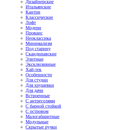
Дизайнерские
Итальянские
Кантри
Классические
Лофт
Модерн
Прованс
Неоклассика
Минимализм
Под старину
Скандинавские
Элитные
Эксклюзивные
Хай-тек
Особенности
Для студии
Для хрущевки
Для дачи
Встроенные
С антресолями
С барной стойкой
С островом
Малогабаритные
Модульные
Скрытые ручки