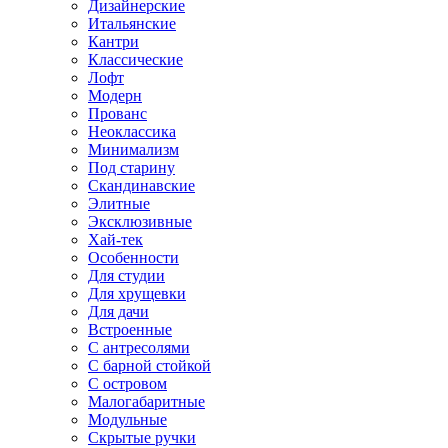
Дизайнерские
Итальянские
Кантри
Классические
Лофт
Модерн
Прованс
Неоклассика
Минимализм
Под старину
Скандинавские
Элитные
Эксклюзивные
Хай-тек
Особенности
Для студии
Для хрущевки
Для дачи
Встроенные
С антресолями
С барной стойкой
С островом
Малогабаритные
Модульные
Скрытые ручки