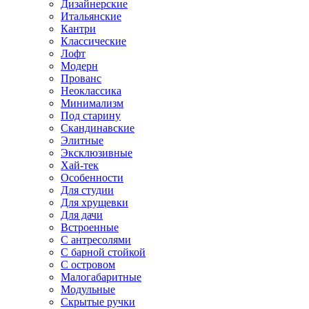
Дизайнерские
Итальянские
Кантри
Классические
Лофт
Модерн
Прованс
Неоклассика
Минимализм
Под старину
Скандинавские
Элитные
Эксклюзивные
Хай-тек
Особенности
Для студии
Для хрущевки
Для дачи
Встроенные
С антресолями
С барной стойкой
С островом
Малогабаритные
Модульные
Скрытые ручки