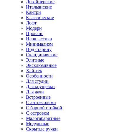
Дизайнерские
Итальянские
Кантри
Классические
Лофт
Модерн
Прованс
Неоклассика
Минимализм
Под старину
Скандинавские
Элитные
Эксклюзивные
Хай-тек
Особенности
Для студии
Для хрущевки
Для дачи
Встроенные
С антресолями
С барной стойкой
С островом
Малогабаритные
Модульные
Скрытые ручки