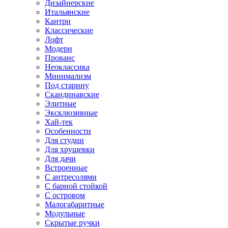
Дизайнерские
Итальянские
Кантри
Классические
Лофт
Модерн
Прованс
Неоклассика
Минимализм
Под старину
Скандинавские
Элитные
Эксклюзивные
Хай-тек
Особенности
Для студии
Для хрущевки
Для дачи
Встроенные
С антресолями
С барной стойкой
С островом
Малогабаритные
Модульные
Скрытые ручки