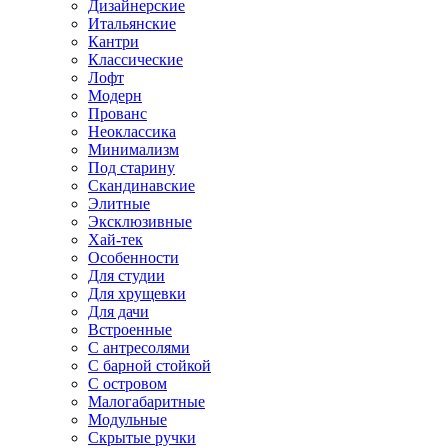
Дизайнерские
Итальянские
Кантри
Классические
Лофт
Модерн
Прованс
Неоклассика
Минимализм
Под старину
Скандинавские
Элитные
Эксклюзивные
Хай-тек
Особенности
Для студии
Для хрущевки
Для дачи
Встроенные
С антресолями
С барной стойкой
С островом
Малогабаритные
Модульные
Скрытые ручки