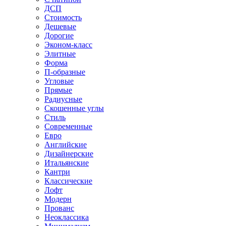
ДСП
Стоимость
Дешевые
Дорогие
Эконом-класс
Элитные
Форма
П-образные
Угловые
Прямые
Радиусные
Скошенные углы
Стиль
Современные
Евро
Английские
Дизайнерские
Итальянские
Кантри
Классические
Лофт
Модерн
Прованс
Неоклассика