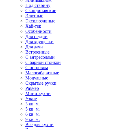
Минимализм
Под старину
Скандинавские
Элитные
Эксклюзивные
Хай-тек
Особенности
Для студии
Для хрущевки
Для дачи
Встроенные
С антресолями
С барной стойкой
С островом
Малогабаритные
Модульные
Скрытые ручки
Размер
Мини-кухни
Узкие
3 кв. м.
5 кв. м.
6 кв. м.
9 кв. м.
Все для кухни