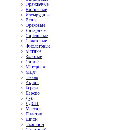
Оранжевые
Вишневые
Изумрудные
Венге
Ореховые
Янтарные
Сиреневые
Салатовые
Фиолетовые
Мятные
Золотые
Синие
Материал
МДФ
Эмаль
Акрил
Береза
Дерево
Дуб
ЛДСП
Массив
Пластик
Шпон
Экошпон
С патиной