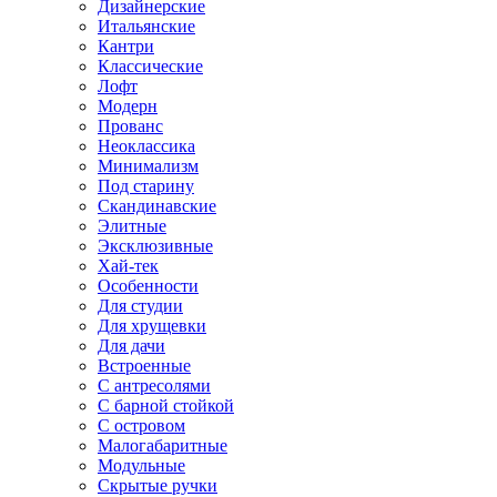
Дизайнерские
Итальянские
Кантри
Классические
Лофт
Модерн
Прованс
Неоклассика
Минимализм
Под старину
Скандинавские
Элитные
Эксклюзивные
Хай-тек
Особенности
Для студии
Для хрущевки
Для дачи
Встроенные
С антресолями
С барной стойкой
С островом
Малогабаритные
Модульные
Скрытые ручки