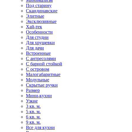
Минимализм
Под старину
Скандинавские
Элитные
Эксклюзивные
Хай-тек
Особенности
Для студии
Для хрущевки
Для дачи
Встроенные
С антресолями
С барной стойкой
С островом
Малогабаритные
Модульные
Скрытые ручки
Размер
Мини-кухни
Узкие
3 кв. м.
5 кв. м.
6 кв. м.
9 кв. м.
Все для кухни