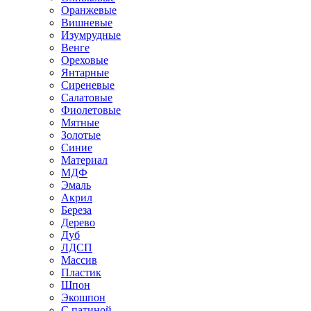
Оранжевые
Вишневые
Изумрудные
Венге
Ореховые
Янтарные
Сиреневые
Салатовые
Фиолетовые
Мятные
Золотые
Синие
Материал
МДФ
Эмаль
Акрил
Береза
Дерево
Дуб
ЛДСП
Массив
Пластик
Шпон
Экошпон
С патиной