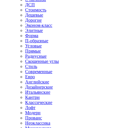
ДСП
Стоимость
Дешевые
Дорогие
Эконом-класс
Элитные
Форма
П-образные
Угловые
Прямые
Радиусные
Скошенные углы
Стиль
Современные
Евро
Английские
Дизайнерские
Итальянские
Кантри
Классические
Лофт
Модерн
Прованс
Неоклассика