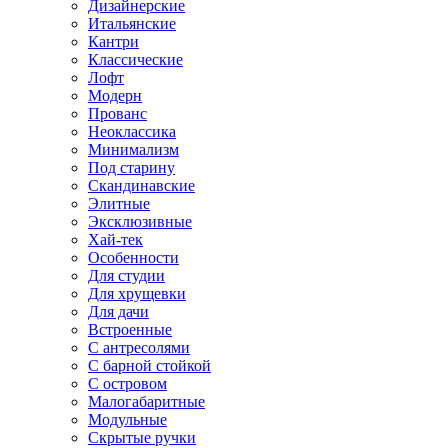
Дизайнерские
Итальянские
Кантри
Классические
Лофт
Модерн
Прованс
Неоклассика
Минимализм
Под старину
Скандинавские
Элитные
Эксклюзивные
Хай-тек
Особенности
Для студии
Для хрущевки
Для дачи
Встроенные
С антресолями
С барной стойкой
С островом
Малогабаритные
Модульные
Скрытые ручки