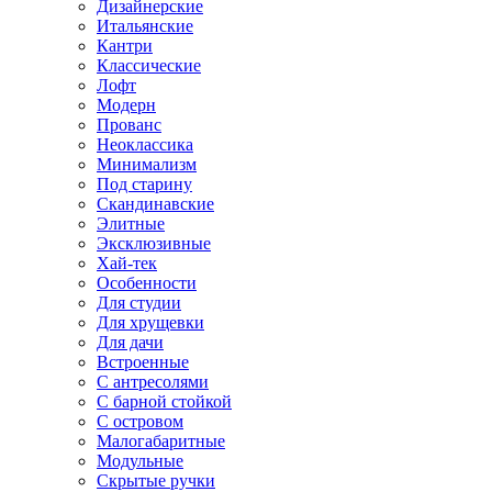
Дизайнерские
Итальянские
Кантри
Классические
Лофт
Модерн
Прованс
Неоклассика
Минимализм
Под старину
Скандинавские
Элитные
Эксклюзивные
Хай-тек
Особенности
Для студии
Для хрущевки
Для дачи
Встроенные
С антресолями
С барной стойкой
С островом
Малогабаритные
Модульные
Скрытые ручки