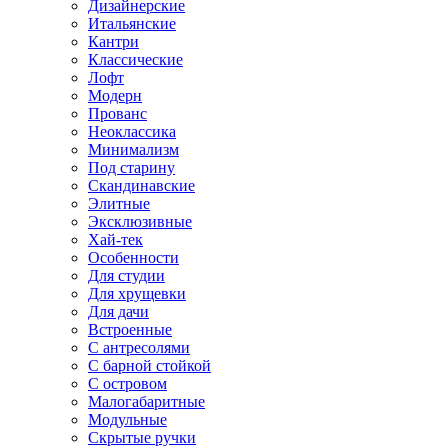
Дизайнерские
Итальянские
Кантри
Классические
Лофт
Модерн
Прованс
Неоклассика
Минимализм
Под старину
Скандинавские
Элитные
Эксклюзивные
Хай-тек
Особенности
Для студии
Для хрущевки
Для дачи
Встроенные
С антресолями
С барной стойкой
С островом
Малогабаритные
Модульные
Скрытые ручки