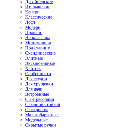
Дизайнерские
Итальянские
Кантри
Классические
Лофт
Модерн
Прованс
Неоклассика
Минимализм
Под старину
Скандинавские
Элитные
Эксклюзивные
Хай-тек
Особенности
Для студии
Для хрущевки
Для дачи
Встроенные
С антресолями
С барной стойкой
С островом
Малогабаритные
Модульные
Скрытые ручки