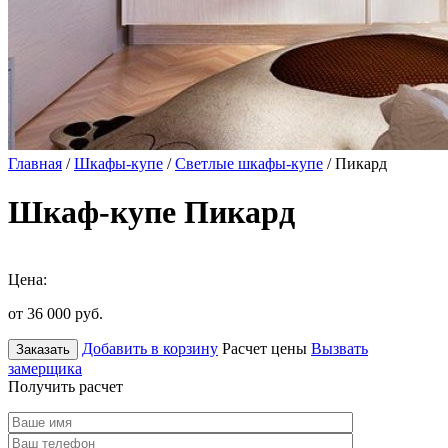
Главная
/
Шкафы-купе
/
Светлые шкафы-купе
/ Пикард
Шкаф-купе Пикард
Цена:
от 36 000
руб.
Добавить в корзину
Расчет цены
Вызвать
Заказать
замерщика
Получить расчет