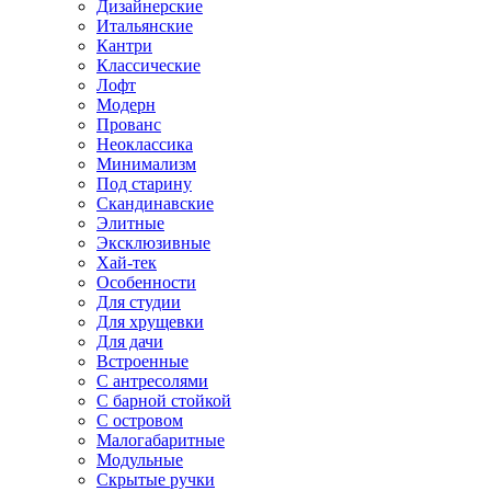
Дизайнерские
Итальянские
Кантри
Классические
Лофт
Модерн
Прованс
Неоклассика
Минимализм
Под старину
Скандинавские
Элитные
Эксклюзивные
Хай-тек
Особенности
Для студии
Для хрущевки
Для дачи
Встроенные
С антресолями
С барной стойкой
С островом
Малогабаритные
Модульные
Скрытые ручки