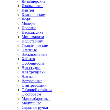
Дизайнерские
Итальянские
Кантри
Классические
Лофт
Модерн
Прованс
Неоклассика
Минимализм
Под старину
Скандинавские
Элитные
Эксклюзивные
Хай-тек
Особенности
Для студии
Для хрущевки
Для дачи
Встроенные
С антресолями
С барной стойкой
С островом
Малогабаритные
Модульные
Скрытые ручки