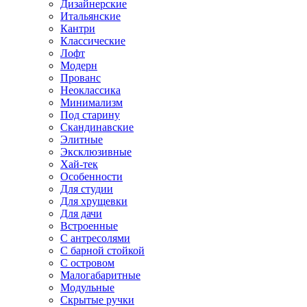
Дизайнерские
Итальянские
Кантри
Классические
Лофт
Модерн
Прованс
Неоклассика
Минимализм
Под старину
Скандинавские
Элитные
Эксклюзивные
Хай-тек
Особенности
Для студии
Для хрущевки
Для дачи
Встроенные
С антресолями
С барной стойкой
С островом
Малогабаритные
Модульные
Скрытые ручки