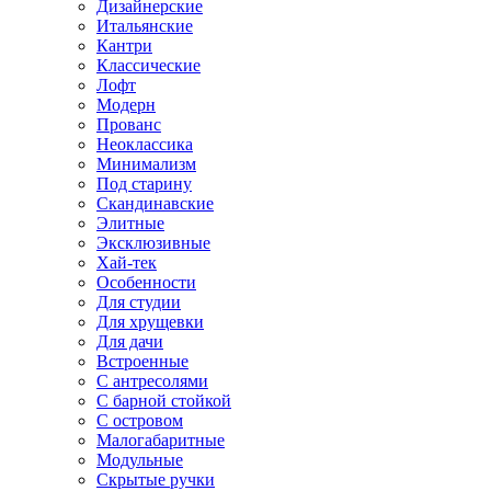
Дизайнерские
Итальянские
Кантри
Классические
Лофт
Модерн
Прованс
Неоклассика
Минимализм
Под старину
Скандинавские
Элитные
Эксклюзивные
Хай-тек
Особенности
Для студии
Для хрущевки
Для дачи
Встроенные
С антресолями
С барной стойкой
С островом
Малогабаритные
Модульные
Скрытые ручки